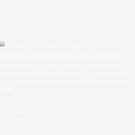
Aida Swings - Yüksek Kalite Ahşap Bahçe Salıncakları
Bahçe mobilyaları sektöründe insana ve doğaya saygıyı esas alan dış mekan ahşap salıncak
markamız Aida Swings aracılığıyla; modern ve yenilikçi kimliğimizle keyifli yaşam tarzları
yaratarak, sosyal ve çevresel yaklaşımlarla daha yaşanabilir bir dünyaya katkıda bulunuyoruz.
İletişim

+905434857558

+905434857558

pemode@pemode.com.tr

Çanakkale OSB Mevkii 1. Cad. No: 66 Karacaören