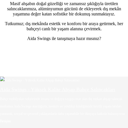
Masif ahşabın doğal güzelliği ve zamansız şıklığıyla üretilen
salıncaklarımıza, alüminyumun gücünü de ekleyerek dış mekân
yaşamına değer katan sofistike bir dokunuş sunmaktayız.
Tutkumuz; dış mekânda estetik ve konforu bir araya getirmek, her
bahçeyi canlı bir yaşam alanına çevirmek.
Aida Swings ile tanışmaya hazır mısınız?
Aida Swings - Yüksek Kalite Ahşap Bahçe Salıncakları
Bahçe mobilyaları sektöründe insana ve doğaya saygıyı esas alan dış mekan ahşap salıncak
markamız Aida Swings aracılığıyla; modern ve yenilikçi kimliğimizle keyifli yaşam tarzları
yaratarak, sosyal ve çevresel yaklaşımlarla daha yaşanabilir bir dünyaya katkıda bulunuyoruz.
İletişim