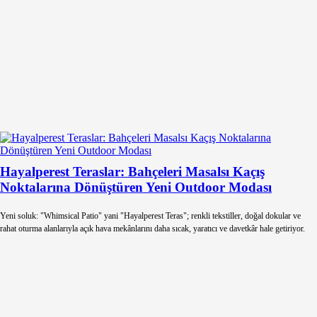
Hayalperest Teraslar: Bahçeleri Masalsı Kaçış
Noktalarına Dönüştüren Yeni Outdoor Modası
Yeni soluk: "Whimsical Patio" yani "Hayalperest Teras"; renkli tekstiller, doğal dokular ve
rahat oturma alanlarıyla açık hava mekânlarını daha sıcak, yaratıcı ve davetkâr hale getiriyor.