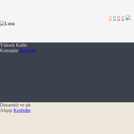




Yüksek Kalite
Kumaşlar
Keşfedin
Dayanıklı ve şık
Ahşap
Keşfedin