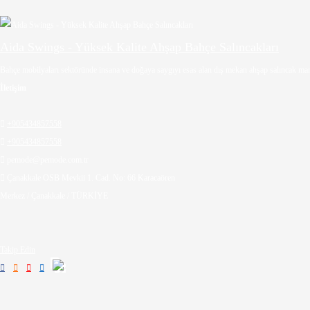
Aida Swings - Yüksek Kalite Ahşap Bahçe Salıncakları
Bahçe mobilyaları sektöründe insana ve doğaya saygıyı esas alan dış mekan ahşap salıncak marka
İletişim

+905434857558

+905434857558

pemode@pemode.com.tr

Çanakkale OSB Mevkii 1. Cad. No: 66 Karacaören
Merkez / Çanakkale / TÜRKİYE
Takip Edin



