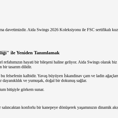
ama davetimizdir. Aida Swings 2026 Koleksiyonu ile FSC sertifikalı 
zliği" ile Yeniden Tanımlamak
el refahımızın hayati bir bileşeni haline geliyor. Aida Swings olarak bi
bir tasarım dilidir.
u felsefenin kalbidir. Yavaş büyüyen İskandinav çam ve ladin ağaçlarında
 bir dayanıklılık ve yumuşak, doğal bir dokunuş sağlar.
um bitişiyle görkem sunar.
r salıncaktan konforlu bir kanepeye dönüşerek yaşamınızın dinamik akı