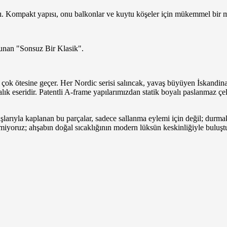
. Kompakt yapısı, onu balkonlar ve kuytu köşeler için mükemmel bir mi
unan "Sonsuz Bir Klasik".
çok ötesine geçer. Her Nordic serisi salıncak, yavaş büyüyen İskandina
talık eseridir. Patentli A-frame yapılarımızdan statik boyalı paslanmaz çe
arıyla kaplanan bu parçalar, sadece sallanma eylemi için değil; durmak
tmiyoruz; ahşabın doğal sıcaklığının modern lüksün keskinliğiyle buluş