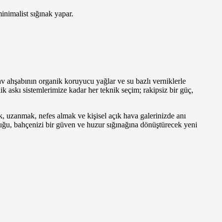
nimalist sığınak yapar.
v ahşabının organik koruyucu yağlar ve su bazlı verniklerle
lik askı sistemlerimize kadar her teknik seçim; rakipsiz bir güç,
, uzanmak, nefes almak ve kişisel açık hava galerinizde anı
tuğu, bahçenizi bir güven ve huzur sığınağına dönüştürecek yeni